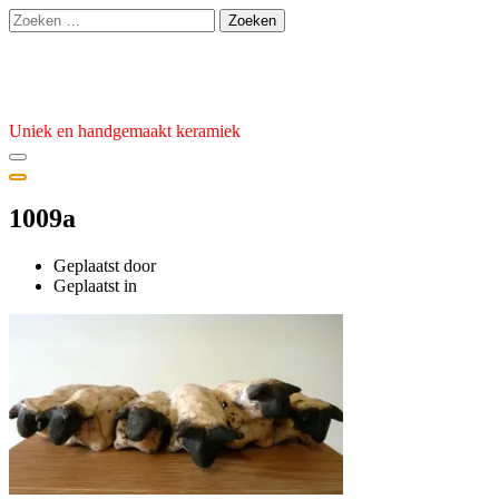
Ga
Zoeken
naar
naar:
de
Atelier van den Burg
inhoud
Uniek en handgemaakt keramiek
1009a
Geplaatst door
admin
Geplaatst
Geplaatst in
op
31
oktober
2023