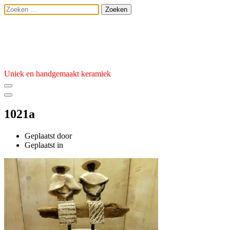
Ga
Zoeken
naar
naar:
de
Atelier van den 
inhoud
Uniek en handgemaakt keramiek
1021a
Geplaatst door
admin
Geplaatst
Geplaatst in
op
7
februari
2024