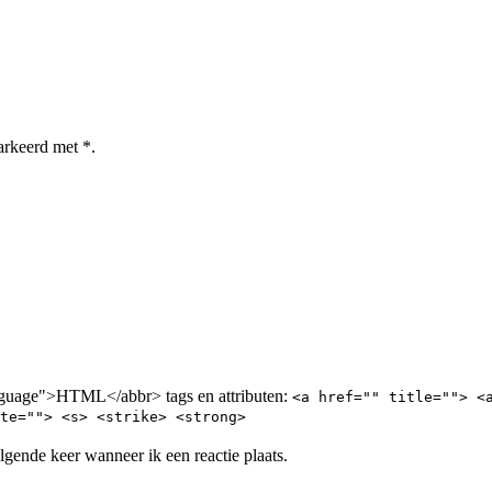
arkeerd met *.
nguage">HTML</abbr> tags en attributen:
<a href="" title=""> <
te=""> <s> <strike> <strong>
lgende keer wanneer ik een reactie plaats.