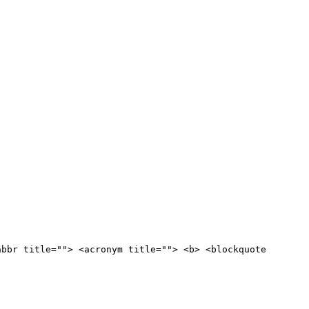
abbr title=""> <acronym title=""> <b> <blockquote