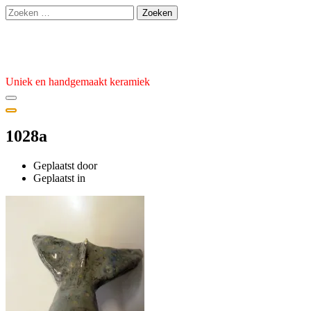
Ga
Zoeken
naar
naar:
de
Atelier van den Burg
inhoud
Uniek en handgemaakt keramiek
1028a
Geplaatst door
admin
Geplaatst
Geplaatst in
op
6
februari
2024