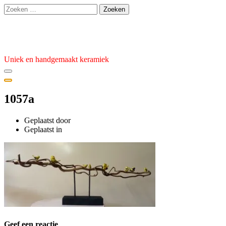
Ga
Zoeken
naar
naar:
de
Atelier van den Burg
inhoud
Uniek en handgemaakt keramiek
1057a
Geplaatst door
admin
Geplaatst
Geplaatst in
op
27
februari
2024
Geef een reactie