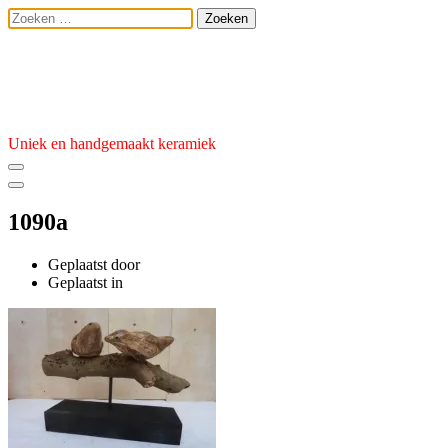
Ga
Zoeken
naar
naar:
de
Atelier van den 
inhoud
Uniek en handgemaakt keramiek
1090a
Geplaatst door
admin
Geplaatst
Geplaatst in
op
1
juni
2024