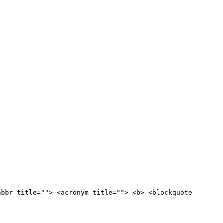
abbr title=""> <acronym title=""> <b> <blockquote