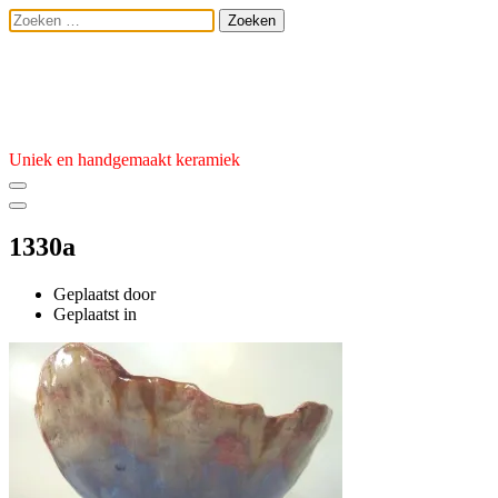
Ga
Zoeken
naar
naar:
de
Atelier van den 
inhoud
Uniek en handgemaakt keramiek
1330a
Geplaatst door
admin
Geplaatst
Geplaatst in
op
17
november
2025