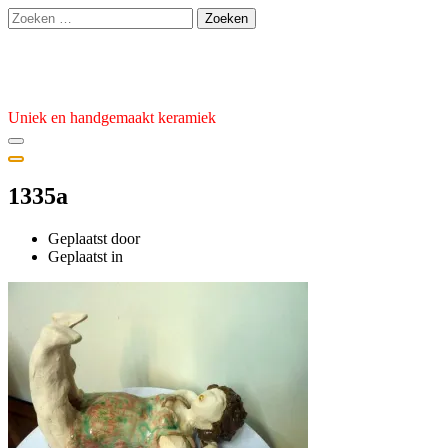
Ga
Zoeken
naar
naar:
de
Atelier van den Burg
inhoud
Uniek en handgemaakt keramiek
1335a
Geplaatst door
admin
Geplaatst
Geplaatst in
op
17
november
2025