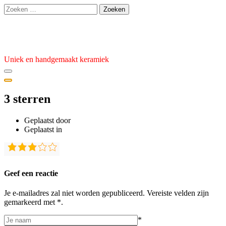
Ga
Zoeken
naar
naar:
de
Atelier van den Burg
inhoud
Uniek en handgemaakt keramiek
3 sterren
Geplaatst door
admin
Geplaatst
Geplaatst in
op
30
september
2023
Geef een reactie
Je e-mailadres zal niet worden gepubliceerd. Vereiste velden zijn
gemarkeerd met *.
*