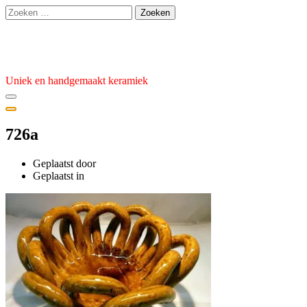
Ga
Zoeken
naar
naar:
de
Atelier van den Burg
inhoud
Uniek en handgemaakt keramiek
726a
Geplaatst door
admin
Geplaatst
Geplaatst in
op
3
januari
2023