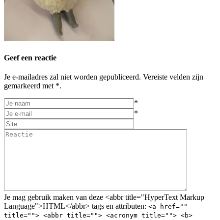
Geef een reactie
Je e-mailadres zal niet worden gepubliceerd. Vereiste velden zijn
gemarkeerd met *.
*
*
Je mag gebruik maken van deze <abbr title="HyperText Markup
Language">HTML</abbr> tags en attributen:
<a href=""
title=""> <abbr title=""> <acronym title=""> <b>