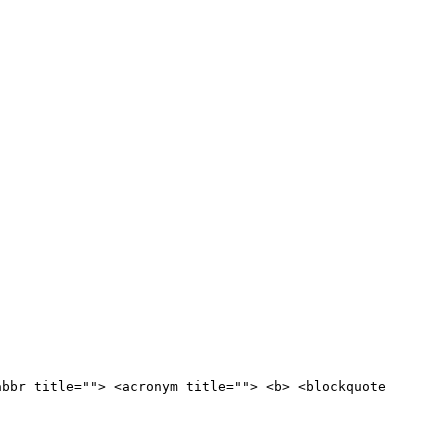
abbr title=""> <acronym title=""> <b> <blockquote