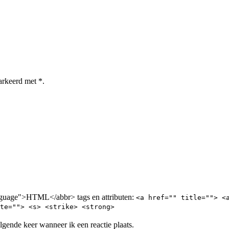
arkeerd met *.
nguage">HTML</abbr> tags en attributen:
<a href="" title=""> <
te=""> <s> <strike> <strong>
lgende keer wanneer ik een reactie plaats.