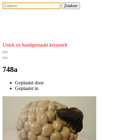
Ga
Zoeken
naar
naar:
de
Atelier van den 
inhoud
Uniek en handgemaakt keramiek
748a
Geplaatst door
admin
Geplaatst
Geplaatst in
op
3
januari
2023