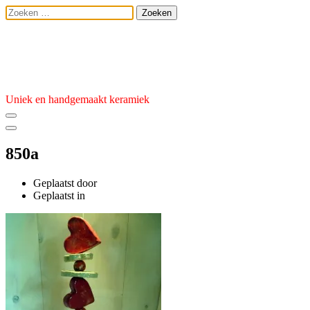
Ga
Zoeken
naar
naar:
de
Atelier van den 
inhoud
Uniek en handgemaakt keramiek
850a
Geplaatst door
admin
Geplaatst
Geplaatst in
op
3
januari
2023