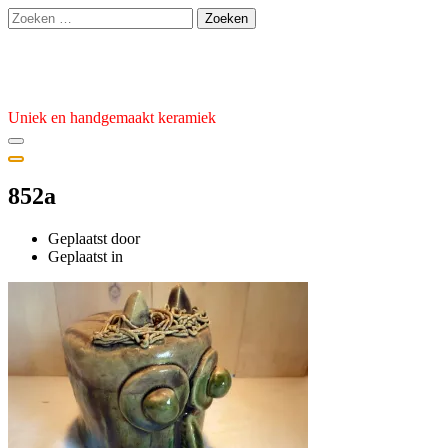
Ga
Zoeken
naar
naar:
de
Atelier van den Burg
inhoud
Uniek en handgemaakt keramiek
852a
Geplaatst door
admin
Geplaatst
Geplaatst in
op
3
januari
2023