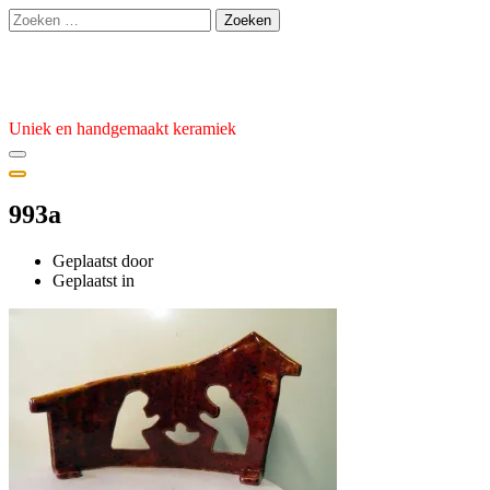
Ga
Zoeken
naar
naar:
de
Atelier van den Burg
inhoud
Uniek en handgemaakt keramiek
993a
Geplaatst door
admin
Geplaatst
Geplaatst in
op
31
oktober
2023