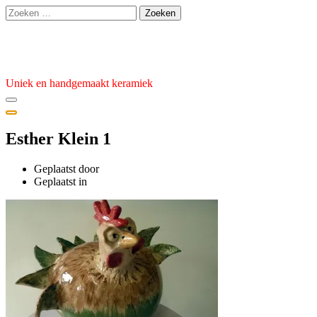
Ga
Zoeken
naar
naar:
de
Atelier van den Burg
inhoud
Uniek en handgemaakt keramiek
Esther Klein 1
Geplaatst door
admin
Geplaatst
Geplaatst in
op
27
februari
2024