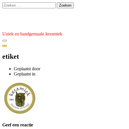
Ga
Zoeken
naar
naar:
de
Atelier van den Burg
inhoud
Uniek en handgemaakt keramiek
etiket
Geplaatst door
admin
Geplaatst
Geplaatst in
op
6
april
2022
Geef een reactie