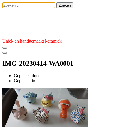
Ga
Zoeken
naar
naar:
de
Atelier van den 
inhoud
Uniek en handgemaakt keramiek
IMG-20230414-WA0001
Geplaatst door
admin
Geplaatst
Geplaatst in
op
14
april
2023