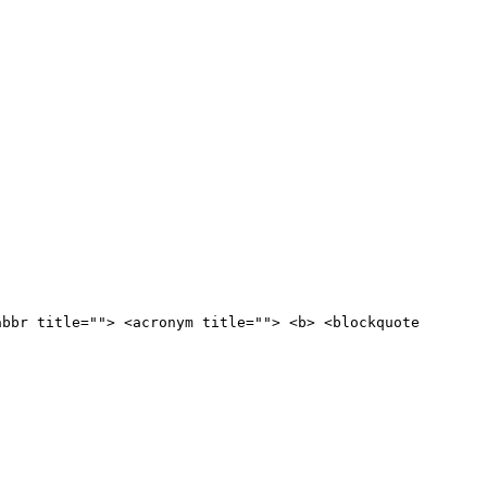
abbr title=""> <acronym title=""> <b> <blockquote