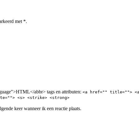
arkeerd met *.
nguage">HTML</abbr> tags en attributen:
<a href="" title=""> <
te=""> <s> <strike> <strong>
lgende keer wanneer ik een reactie plaats.