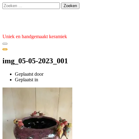
Ga
Zoeken
naar
naar:
de
Atelier van den Burg
inhoud
Uniek en handgemaakt keramiek
img_05-05-2023_001
Geplaatst door
admin
Geplaatst
Geplaatst in
op
5
mei
2023