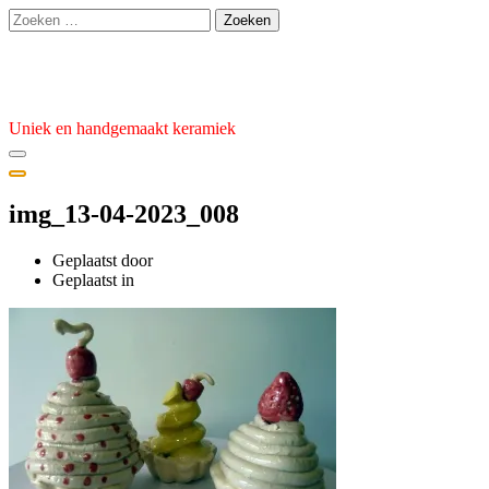
Ga
Zoeken
naar
naar:
de
Atelier van den Burg
inhoud
Uniek en handgemaakt keramiek
img_13-04-2023_008
Geplaatst door
admin
Geplaatst
Geplaatst in
op
14
april
2023