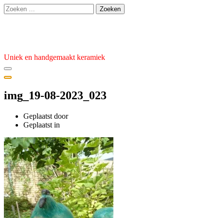
Ga
Zoeken
naar
naar:
de
Atelier van den Burg
inhoud
Uniek en handgemaakt keramiek
img_19-08-2023_023
Geplaatst door
admin
Geplaatst
Geplaatst in
op
25
september
2023