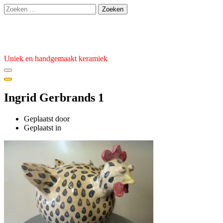
Ga
Zoeken
naar
naar:
de
Atelier van den Burg
inhoud
Uniek en handgemaakt keramiek
Ingrid Gerbrands 1
Geplaatst door
admin
Geplaatst
Geplaatst in
op
7
februari
2024