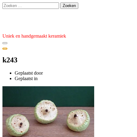
Ga
Zoeken
naar
naar:
de
Atelier van den Burg
inhoud
Uniek en handgemaakt keramiek
k243
Geplaatst door
admin
Geplaatst
Geplaatst in
op
5
mei
2021
5
mei
2021