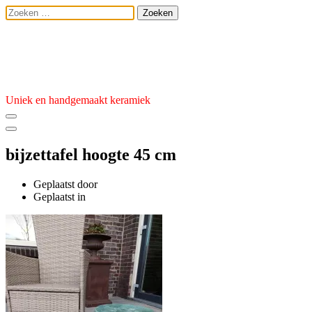
Ga
Zoeken
naar
naar:
de
Atelier van den 
inhoud
Uniek en handgemaakt keramiek
bijzettafel hoogte 45 cm
Geplaatst door
admin
Geplaatst
Geplaatst in
op
17
maart
2022
22
mei
2022