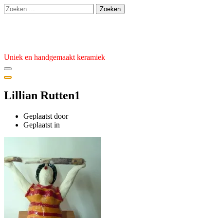
Ga
Zoeken
naar
naar:
de
Atelier van den Burg
inhoud
Uniek en handgemaakt keramiek
Lillian Rutten1
Geplaatst door
admin
Geplaatst
Geplaatst in
op
14
februari
2025