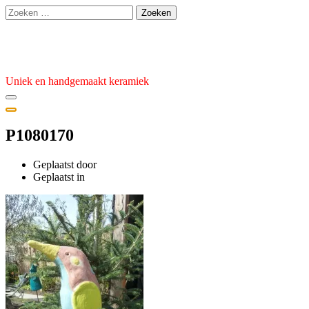
Ga
Zoeken
naar
naar:
de
Atelier van den Burg
inhoud
Uniek en handgemaakt keramiek
P1080170
Geplaatst door
admin
Geplaatst
Geplaatst in
op
9
april
2024