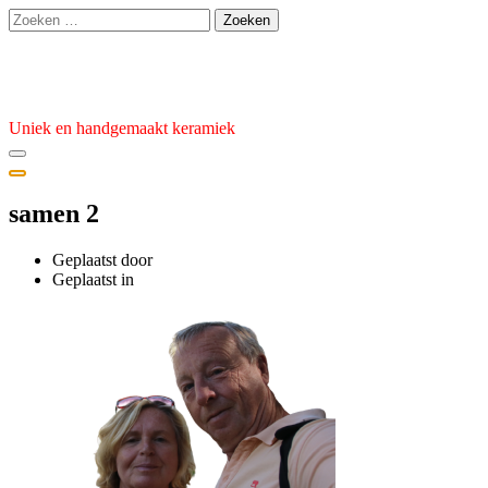
Ga
Zoeken
naar
naar:
de
Atelier van den Burg
inhoud
Uniek en handgemaakt keramiek
samen 2
Geplaatst door
admin
Geplaatst
Geplaatst in
op
6
juli
2021