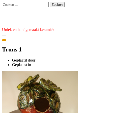
Ga
Zoeken
naar
naar:
de
Atelier van den Burg
inhoud
Uniek en handgemaakt keramiek
Truus 1
Geplaatst door
admin
Geplaatst
Geplaatst in
op
3
januari
2023